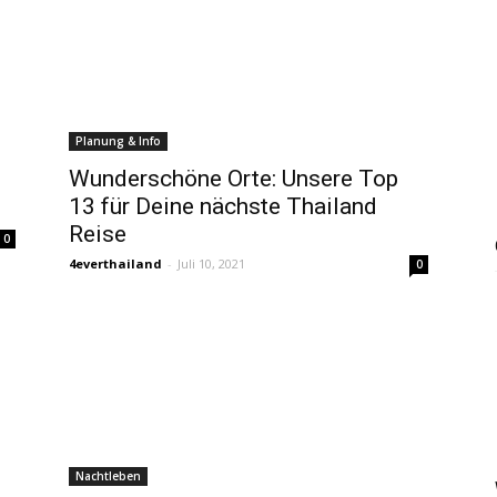
4ever
Planung & Info
Wunderschöne Orte: Unsere Top
13 für Deine nächste Thailand
Reise
0
Thailand
4everthailand
-
Juli 10, 2021
0
Nachtleben