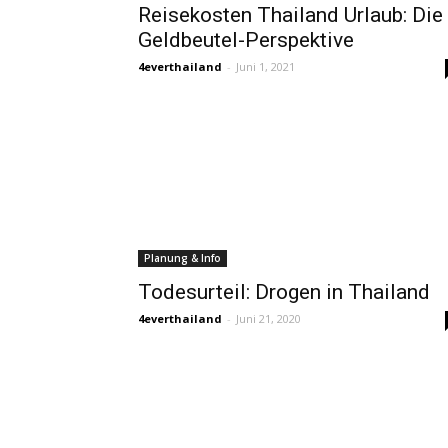
Reisekosten Thailand Urlaub: Die
Geldbeutel-Perspektive
4everthailand
-
Juni 1, 2021
Planung & Info
Todesurteil: Drogen in Thailand
4everthailand
-
Juni 21, 2020