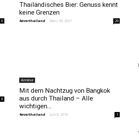
Thailändisches Bier: Genuss kennt
keine Grenzen
4everthailand
-
März 30, 2021
20
0
Anreise
Mit dem Nachtzug von Bangkok
aus durch Thailand – Alle
0
wichtigen...
4everthailand
-
Juni 8, 2019
1