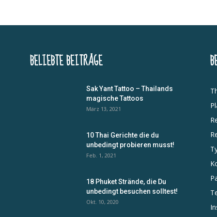
BELIEBTE BEITRÄGE
B
Sak Yant Tattoo – Thailands
Th
magische Tattoos
Pl
März 13, 2021
Re
R
10 Thai Gerichte die du
unbedingt probieren musst!
Ty
Feb. 1, 2021
Ko
P
18 Phuket Strände, die Du
unbedingt besuchen solltest!
Te
n
Okt. 10, 2020
In