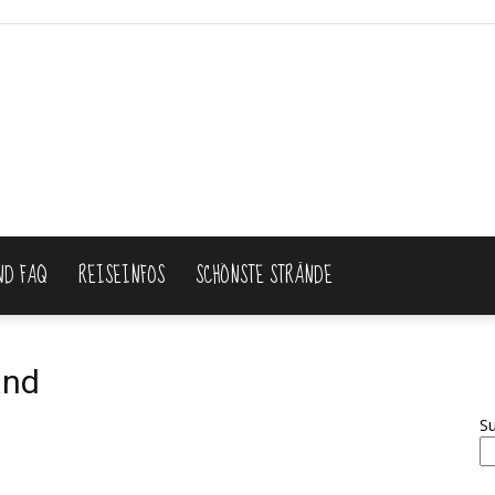
ND FAQ
REISEINFOS
SCHÖNSTE STRÄNDE
Thailand
and
S
Reiseblog: