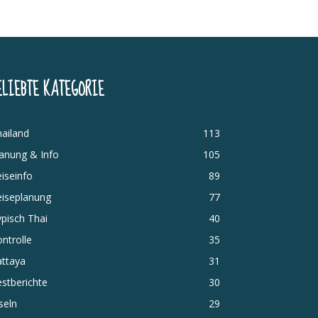
ELIEBTE KATEGORIE
ailand
113
anung & Info
105
iseinfo
89
eiseplanung
77
pisch Thai
40
ntrolle
35
attaya
31
stberichte
30
seln
29