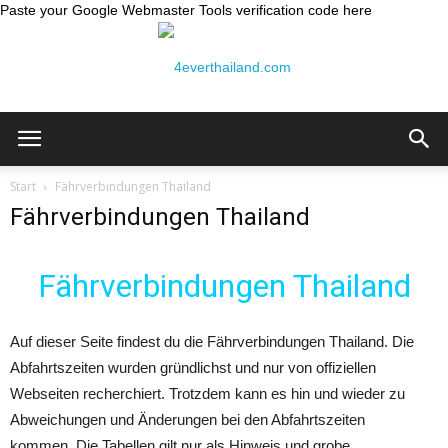
Paste your Google Webmaster Tools verification code here
Thailand
Start
Fährverbindungen Thailand
Fährverbindungen Thailand
Reiseblog:
Fährverbindungen Thailand
4ever
Auf dieser Seite findest du die Fährverbindungen Thailand. Die
Abfahrtszeiten wurden gründlichst und nur von offiziellen
Webseiten recherchiert. Trotzdem kann es hin und wieder zu
Abweichungen und Änderungen bei den Abfahrtszeiten
Thailand
kommen. Die Tabellen gilt nur als Hinweis und grobe