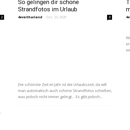
So gelingen dir schöne
T
Strandfotos im Urlaub
m
4everthailand
-
Dez. 23, 2020
4e
2
0
Wi
en
ei
Die schönste Zeit im Jahr ist die Urlaubszeit, da will
man automatisch auch schöne Strandfotos schießen,
was jedoch nicht immer gelingt… Es gibt jedoch...
.