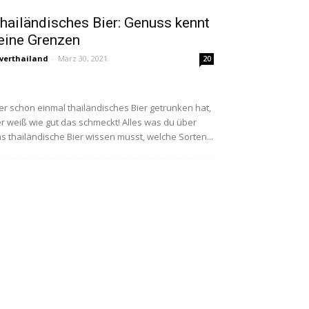
hailändisches Bier: Genuss kennt
eine Grenzen
verthailand
-
März 30, 2021
20
r schon einmal thailändisches Bier getrunken hat,
r weiß wie gut das schmeckt! Alles was du über
s thailändische Bier wissen musst, welche Sorten...