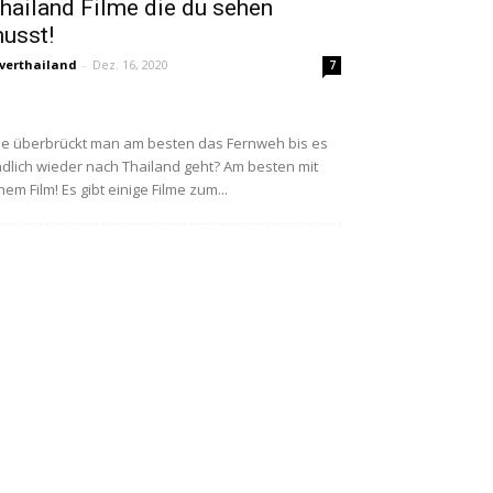
hailand Filme die du sehen
usst!
verthailand
-
Dez. 16, 2020
7
e überbrückt man am besten das Fernweh bis es
dlich wieder nach Thailand geht? Am besten mit
nem Film! Es gibt einige Filme zum...