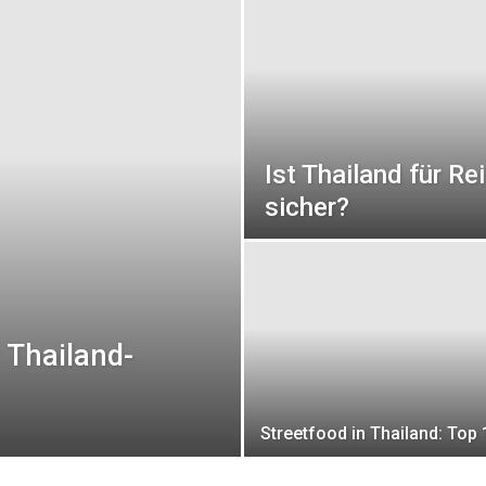
4ever
Ist Thailand für R
Thailand
sicher?
: Thailand-
Streetfood in Thailand: Top 