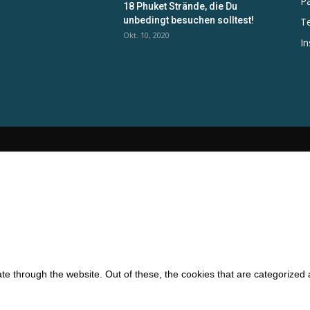
P
18 Phuket Strände, die Du
unbedingt besuchen solltest!
Te
n
Okt. 10, 2020
In
e through the website. Out of these, the cookies that are categorized 