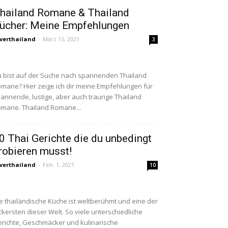
hailand Romane & Thailand
ücher: Meine Empfehlungen
verthailand
-
März 15, 2021
3
 bist auf der Suche nach spannenden Thailand
mane? Hier zeige ich dir meine Empfehlungen für
annende, lustige, aber auch traurige Thailand
mane. Thailand Romane...
0 Thai Gerichte die du unbedingt
robieren musst!
verthailand
-
Feb. 1, 2021
10
e thailändische Küche ist weltberühmt und eine der
ckersten dieser Welt. So viele unterschiedliche
richte, Geschmäcker und kulinarische