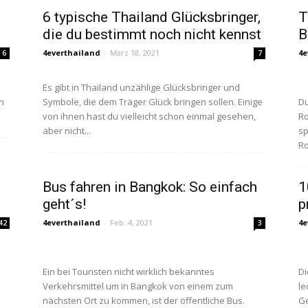
6 typische Thailand Glücksbringer,
T
die du bestimmt noch nicht kennst
B
4everthailand
-
März 18, 2021
4e
6
7
Es gibt in Thailand unzählige Glücksbringer und
n
Symbole, die dem Träger Glück bringen sollen. Einige
Du
von ihnen hast du vielleicht schon einmal gesehen,
Ro
aber nicht...
sp
Ro
Bus fahren in Bangkok: So einfach
1
geht´s!
p
4everthailand
-
Feb. 4, 2021
4e
42
3
Ein bei Touristen nicht wirklich bekanntes
Di
Verkehrsmittel um in Bangkok von einem zum
le
nächsten Ort zu kommen, ist der öffentliche Bus.
Ge