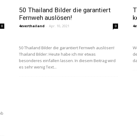
50 Thailand Bilder die garantiert
T
Fernweh auslösen!
k
4everthailand
-
Apr. 10, 2021
4e
0
0
50 Thailand Bilder die garantiert Fernweh auslösen!
We
Thailand Bilder: Heute habe ich mir etwas
de
besonderes einfallen lassen. In diesem Beitrag wird
da
es sehr wenig Text...
ob