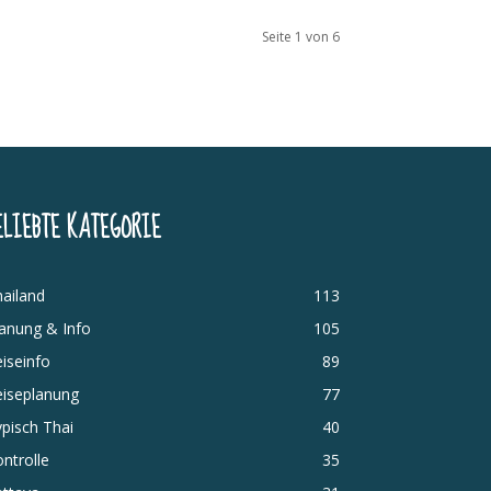
Seite 1 von 6
ELIEBTE KATEGORIE
ailand
113
anung & Info
105
iseinfo
89
eiseplanung
77
pisch Thai
40
ntrolle
35