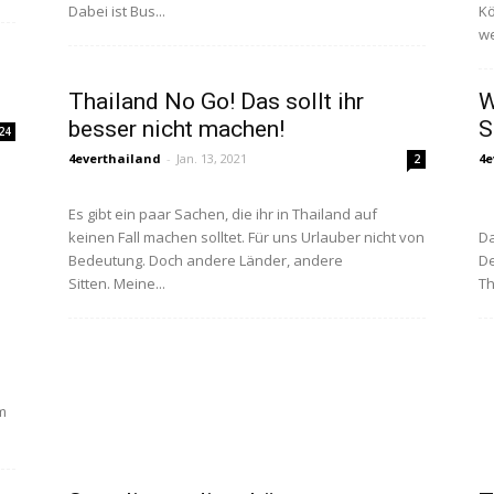
Dabei ist Bus...
Kö
we
Thailand No Go! Das sollt ihr
W
besser nicht machen!
S
24
4everthailand
-
Jan. 13, 2021
4e
2
Es gibt ein paar Sachen, die ihr in Thailand auf
keinen Fall machen solltet. Für uns Urlauber nicht von
Da
Bedeutung. Doch andere Länder, andere
De
Sitten. Meine...
Th
m