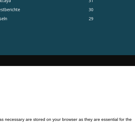
attaya
31
stberichte
30
seln
29
as necessary are stored on your browser as they are essential for the