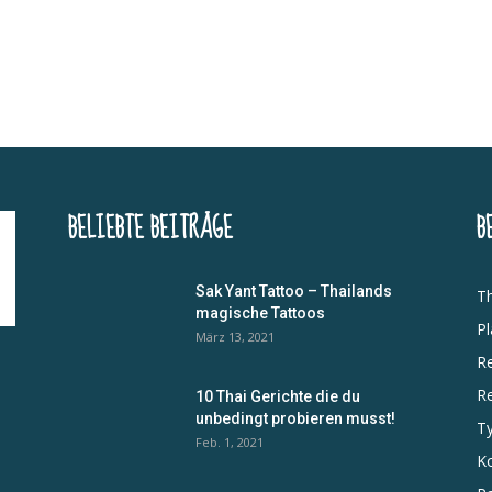
BELIEBTE BEITRÄGE
B
Sak Yant Tattoo – Thailands
Th
magische Tattoos
Pl
März 13, 2021
Re
R
10 Thai Gerichte die du
unbedingt probieren musst!
Ty
Feb. 1, 2021
Ko