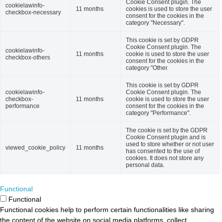
Cookie Consent plugin. The
cookielawinfo-
11 months
cookies is used to store the user
checkbox-necessary
consent for the cookies in the
category "Necessary".
This cookie is set by GDPR
Cookie Consent plugin. The
cookielawinfo-
11 months
cookie is used to store the user
checkbox-others
consent for the cookies in the
category "Other.
This cookie is set by GDPR
cookielawinfo-
Cookie Consent plugin. The
checkbox-
11 months
cookie is used to store the user
performance
consent for the cookies in the
category "Performance".
The cookie is set by the GDPR
Cookie Consent plugin and is
used to store whether or not user
viewed_cookie_policy
11 months
has consented to the use of
cookies. It does not store any
personal data.
Functional
Functional
Functional cookies help to perform certain functionalities like sharing
the content of the website on social media platforms, collect