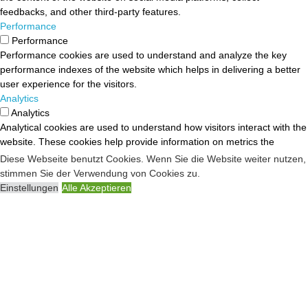
feedbacks, and other third-party features.
Performance
Performance
Performance cookies are used to understand and analyze the key
performance indexes of the website which helps in delivering a better
user experience for the visitors.
Analytics
Analytics
Analytical cookies are used to understand how visitors interact with the
website. These cookies help provide information on metrics the
number of visitors, bounce rate, traffic source, etc.
Diese Webseite benutzt Cookies. Wenn Sie die Website weiter nutzen,
Advertisement
stimmen Sie der Verwendung von Cookies zu.
Advertisement
Einstellungen
Alle Akzeptieren
Advertisement cookies are used to provide visitors with relevant ads
and marketing campaigns. These cookies track visitors across
websites and collect information to provide customized ads.
Others
Others
Other uncategorized cookies are those that are being analyzed and
have not been classified into a category as yet.
SPEICHERN & AKZEPTIEREN