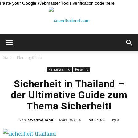
Paste your Google Webmaster Tools verification code here
Thailand
Start
Planung & Info
Planung & Info
Reiseinfo
Reiseblog:
Sicherheit in Thailand –
der Ultimative Guide zum
Thema Sicherheit!
4ever
Von
4everthailand
-
März 20, 2020
14506
0
Thailand