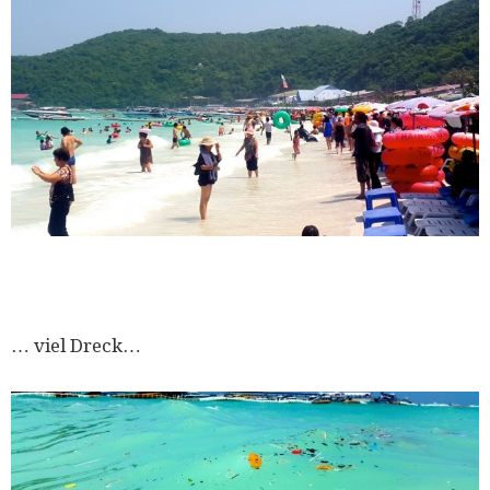
… viel Dreck…