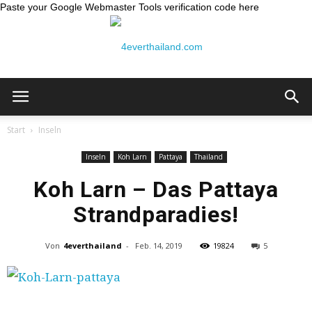
Paste your Google Webmaster Tools verification code here
Thailand
Start
Inseln
Inseln
Koh Larn
Pattaya
Thailand
Reiseblog:
Koh Larn – Das Pattaya
Strandparadies!
4ever
Von
4everthailand
-
Feb. 14, 2019
19824
5
Thailand