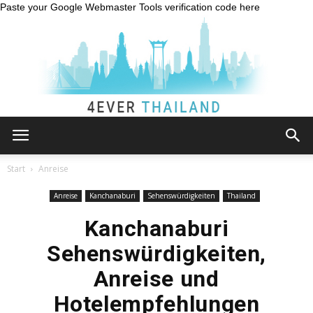
Paste your Google Webmaster Tools verification code here
Thailand
Start
Anreise
Anreise
Kanchanaburi
Sehenswürdigkeiten
Thailand
Reiseblog:
Kanchanaburi
Sehenswürdigkeiten,
Anreise und
4ever
Hotelempfehlungen