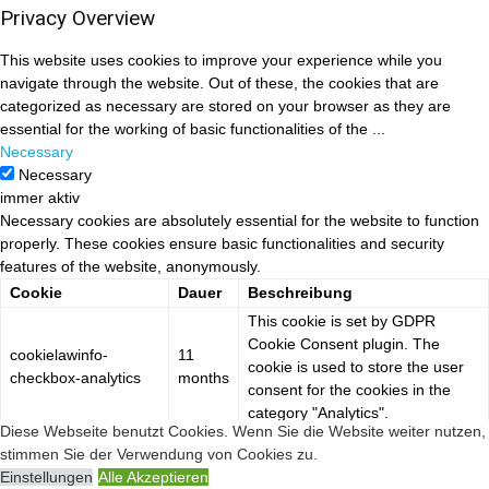
Privacy Overview
This website uses cookies to improve your experience while you
navigate through the website. Out of these, the cookies that are
categorized as necessary are stored on your browser as they are
essential for the working of basic functionalities of the
...
Necessary
Necessary
immer aktiv
Necessary cookies are absolutely essential for the website to function
properly. These cookies ensure basic functionalities and security
features of the website, anonymously.
Cookie
Dauer
Beschreibung
This cookie is set by GDPR
Cookie Consent plugin. The
cookielawinfo-
11
cookie is used to store the user
checkbox-analytics
months
consent for the cookies in the
category "Analytics".
Diese Webseite benutzt Cookies. Wenn Sie die Website weiter nutzen,
The cookie is set by GDPR
stimmen Sie der Verwendung von Cookies zu.
cookielawinfo-
11
cookie consent to record the user
Einstellungen
Alle Akzeptieren
checkbox-functional
months
consent for the cookies in the