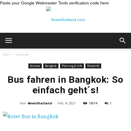
Paste your Google Webmaster Tools verification code here
Thailand
Start
Anreise
Anreise
Bangkok
Planung & Info
Reiseinfo
Reiseblog:
Bus fahren in Bangkok: So
einfach geht´s!
4ever
Von
4everthailand
-
Feb. 4, 2021
16914
3
Thailand