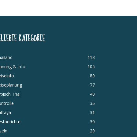
ELIEBTE KATEGORIE
ailand
113
anung & Info
105
iseinfo
89
eiseplanung
77
pisch Thai
40
ntrolle
35
attaya
31
stberichte
30
seln
29