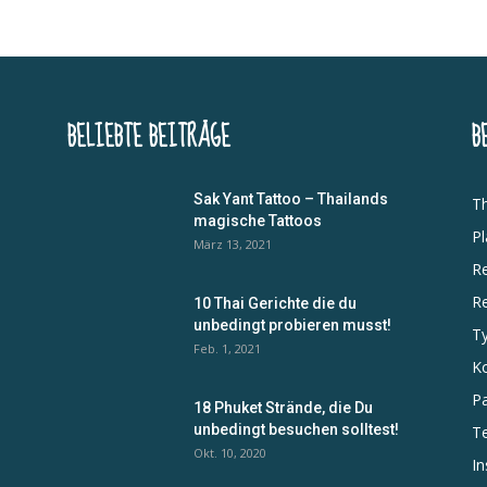
BELIEBTE BEITRÄGE
B
Sak Yant Tattoo – Thailands
Th
magische Tattoos
Pl
März 13, 2021
Re
R
10 Thai Gerichte die du
unbedingt probieren musst!
Ty
Feb. 1, 2021
Ko
P
18 Phuket Strände, die Du
unbedingt besuchen solltest!
Te
n
Okt. 10, 2020
In