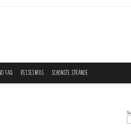
ND FAQ
REISEINFOS
SCHÖNSTE STRÄNDE
Thailand
S
Reiseblog: