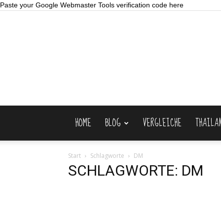
Paste your Google Webmaster Tools verification code here
HOME
BLOG
VERGLEICHE
THAILA
Start
Schlagworte
DM
SCHLAGWORTE: DM