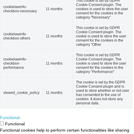
This cookie is set by GDPR
Cookie Consent plugin. The
cookielawinfo-
11 months
cookies is used to store the user
checkbox-necessary
consent for the cookies in the
category "Necessary".
This cookie is set by GDPR
Cookie Consent plugin. The
cookielawinfo-
11 months
cookie is used to store the user
checkbox-others
consent for the cookies in the
category "Other.
This cookie is set by GDPR
cookielawinfo-
Cookie Consent plugin. The
checkbox-
11 months
cookie is used to store the user
performance
consent for the cookies in the
category "Performance".
The cookie is set by the GDPR
Cookie Consent plugin and is
used to store whether or not user
viewed_cookie_policy
11 months
has consented to the use of
cookies. It does not store any
personal data.
Functional
Functional
Functional cookies help to perform certain functionalities like sharing