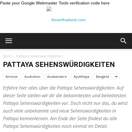
Paste your Google Webmaster Tools verification code here
Thailand
Start
Pattaya Sehenswürdigkeiten
PATTAYA SEHENSWÜRDIGKEITEN
Reiseblog:
Anreise
Australien
Auswandern
Ayutthaya
Bangkok
Erfahre hier alles über die Pattaya Sehenswürdigkeiten. Auf
dieser Seite stellen wir dir die bekanntesten und beliebtesten
4ever
Pattaya Sehenswürdigkeiten vor. Doch nicht nur das, du wirst
auch viele unbekannte und neue Sehenswürdigkeiten in
Pattaya kennenlernen. Am Ende der Seite findest du alle
Pattaya Sehenswürdigkeiten noch einmal im Detail.
Thailand